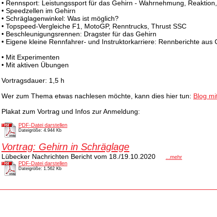
• Rennsport: Leistungssport für das Gehirn - Wahrnehmung, Reaktion,
• Speedzellen im Gehirn
• Schräglagenwinkel: Was ist möglich?
• Topspeed-Vergleiche F1, MotoGP, Renntrucks, Thrust SSC
• Beschleunigungsrennen: Dragster für das Gehirn
• Eigene kleine Rennfahrer- und Instruktorkarriere: Rennberichte aus
• Mit Experimenten
• Mit aktiven Übungen
Vortragsdauer: 1,5 h
Wer zum Thema etwas nachlesen möchte, kann dies hier tun:
Blog mi
Plakat zum Vortrag und Infos zur Anmeldung:
PDF-Datei darstellen
Dateigröße: 4.944 Kb
Vortrag: Gehirn in Schräglage
Lübecker Nachrichten Bericht vom 18./19.10.2020
...mehr
PDF-Datei darstellen
Dateigröße: 1.562 Kb